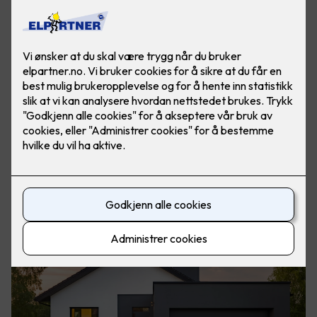
Smart energilagring
Ikke bare blir det lettere å bruke fornybar energi, men det gir
deg også lavere strømregninger. Med lav krone og dyrtid er
det enda viktigere å prioritere hvor man legger pengene
sine.
Eaton xStorage Hybrid er laget for å ta vare på
overskuddsstrøm fra blant annet solceller og strømnettet,
lagre den smart, og gi deg tilgang til strømmen når du
trenger den mest – for eksempel når strømprisene er høye
eller det produseres lite fornybar energi.