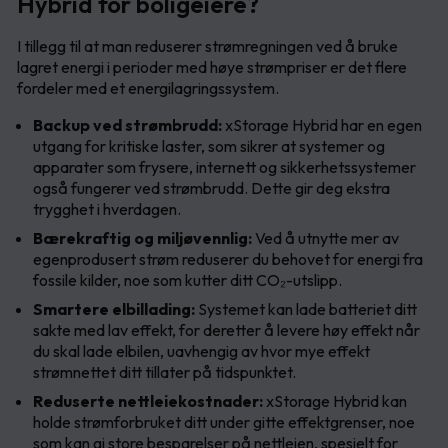
Hybrid for boligeiere?
I tillegg til at man reduserer strømregningen ved å bruke
lagret energi i perioder med høye strømpriser er det flere
fordeler med et energilagringssystem.
Backup ved strømbrudd:
xStorage Hybrid har en egen
utgang for kritiske laster, som sikrer at systemer og
apparater som frysere, internett og sikkerhetssystemer
også fungerer ved strømbrudd. Dette gir deg ekstra
trygghet i hverdagen.
Bærekraftig og miljøvennlig:
Ved å utnytte mer av
egenprodusert strøm reduserer du behovet for energi fra
fossile kilder, noe som kutter ditt CO₂-utslipp.
Smartere elbillading:
Systemet kan lade batteriet ditt
sakte med lav effekt, for deretter å levere høy effekt når
du skal lade elbilen, uavhengig av hvor mye effekt
strømnettet ditt tillater på tidspunktet.
Reduserte nettleiekostnader:
xStorage Hybrid kan
holde strømforbruket ditt under gitte effektgrenser, noe
som kan gi store besparelser på nettleien, spesielt for