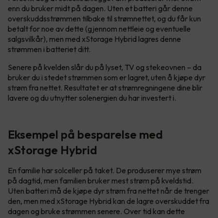
enn du bruker midt på dagen. Uten et batteri går denne
overskuddsstrømmen tilbake til strømnettet, og du får kun
betalt for noe av dette (gjennom nettleie og eventuelle
salgsvilkår), men med xStorage Hybrid lagres denne
strømmen i batteriet ditt.
Senere på kvelden slår du på lyset, TV og stekeovnen – da
bruker du i stedet strømmen som er lagret, uten å kjøpe dyr
strøm fra nettet. Resultatet er at strømregningene dine blir
lavere og du utnytter solenergien du har investert i.
Eksempel på besparelse med
xStorage Hybrid
En familie har solceller på taket. De produserer mye strøm
på dagtid, men familien bruker mest strøm på kveldstid.
Uten batteri må de kjøpe dyr strøm fra nettet når de trenger
den, men med xStorage Hybrid kan de lagre overskuddet fra
dagen og bruke strømmen senere. Over tid kan dette