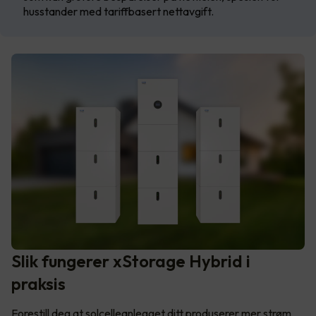
husstander med tariffbasert nettavgift.
Slik fungerer xStorage Hybrid i
praksis
Forestill deg at solcelleanlegget ditt produserer mer strøm