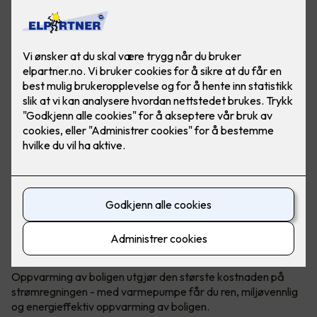
Bærekraftig og reduserte kostnader
Oppvarming med varmepumpe
Oppvarming av boligen utgjør den største kostnaden på
strømregningen - med varmepumpe får du ren, miljøvennlig
og energieffektiv oppvarming av boligen.