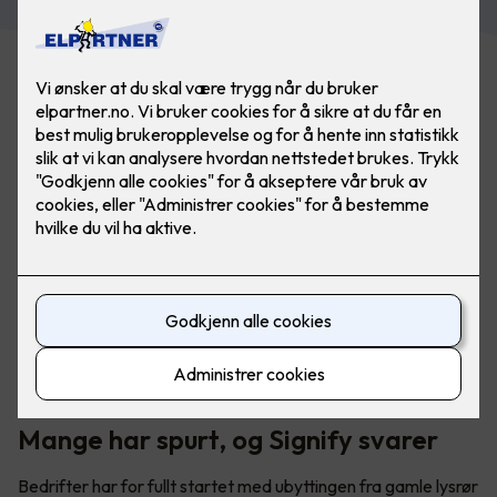
Utskifting av lysrør - hva har dette å si for din bedrift?
Mange har spurt, og Signify svarer
Bedrifter har for fullt startet med ubyttingen fra gamle lysrør