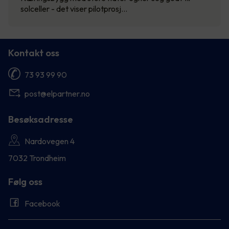
solceller - det viser pilotprosj…
Kontakt oss
73 93 99 90
post@elpartner.no
Besøksadresse
Nardovegen 4
7032 Trondheim
Følg oss
Facebook