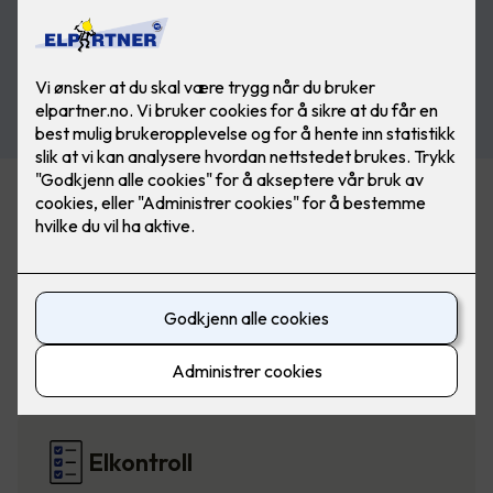
Belysning
Elbillading
Elkontroll